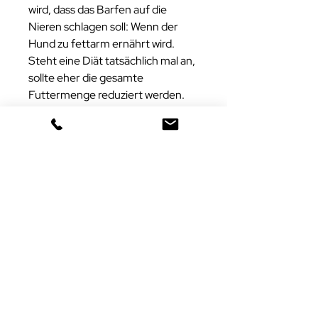
wird, dass das Barfen auf die
Nieren schlagen soll: Wenn der
Hund zu fettarm ernährt wird.
Steht eine Diät tatsächlich mal an,
sollte eher die gesamte
Futtermenge reduziert werden.
Ergänzen können Sie die Menüs
mit puren Rinderfett oder
alternativ auch Kokosfett.
Gänseschmalz oder ein Stückchen
gute Butter darf es auch sein.
Als NEM sollte täglich
ein
Lachsöl
als Omega-3-
Fettsäurenlieferant frisch über das
Menü gegeben werden und als
Jodlieferant 2-3 mal pro
WOCHE
Seealgenmehl
. Um die
Vitamin-D Versorgung zu
gewährleisten, füttern Sie bitte 2-