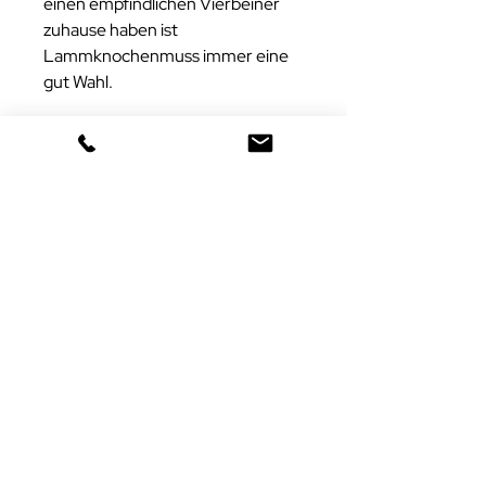
einen empfindlichen Vierbeiner
zuhause haben ist
Lammknochenmuss immer eine
gut Wahl.
ANALYTISCHE BESTANDTEILE
Wir produzieren unsere Produkte
selbst aus natürlichen Rohstoffen.
Beachten Sie daher, dass die
Analysen natürlichen
Schwankungen unterliegen.
Calcium 5.2%
Phosphor 2%
Rohprotein 13.3 %
Rohfett 9.2 %
Rohfaser 0.1 %
Rohasche 14.7 %
Feuchte 62.2 %