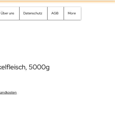
Über uns
Datenschutz
AGB
More
elfleisch, 5000g
rsandkosten