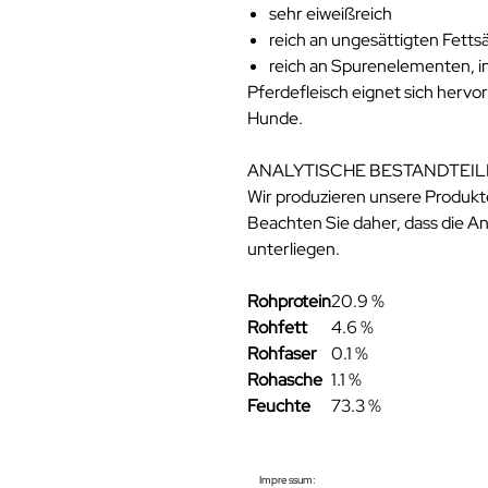
sehr eiweißreich
reich an ungesättigten Fett
reich an Spurenelementen, 
Pferdefleisch eignet sich hervor
Hunde.
ANALYTISCHE BESTANDTEIL
Wir produzieren unsere Produkte
Beachten Sie daher, dass die 
unterliegen.
Rohprotein
20.9 %
Rohfett
4.6 %
Rohfaser
0.1 %
Rohasche
1.1 %
Feuchte
73.3 %
Impressum: