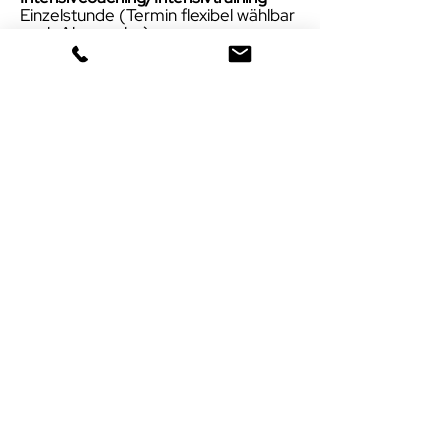
Einzelstunde (Termin flexibel wählbar
nach Absprache)
200,00€ I 120 Minuten
- Verhaltensanalyse
- individuelles Coaching
- Übungen
- Nachbesprechung
Gruppencoaching/Gruppentraining
-
Gruppenstunde
(Termin wählbar zu
bestehenden Gruppen), maximal 6
Hund-Mensch-Teams
30,00€ I 60 Minuten
80,00€ I 60 Minuten I Paket 3
Trainingseinheiten
130,00€ I 60 Minuten I Paket 5
Trainingseinheiten
240,00€ I 60 Minuten I Paket 10
Trainingseinheiten
- verschiedene
Trainingsschwerpunkte wie zB
Leinenführigkeit, Rückruf,
Umwelttraining
- Fragen beantworten
- Übungen