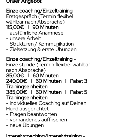
Unser Angebot
Einzelcoaching
/Einzeltraining
-
Erstgespräch (Termin flexibel
wählbar nach Absprache)
1
15,00€ I 90 Minuten
- ausführliche
Anamnese
- unsere Arbeit
- Strukturen / Kommunikation
- Zielsetzung & erste Übungen
Einzelcoaching
/Einzeltraining
-
Einzelstunde (Termin flexibel wählbar
nach Absprache)
85,00€ I 60 Minuten
240,00€ I 60 Minuten I Paket 3
Trainingseinheiten
385,00€ I 60 Minuten I Paket 5
Trainingseinheiten
- individuelles Coaching auf Deinen
Hund ausgerichtet
- Fragen beantworten
- vorhandenes auffrischen
- neue Übungen
Intensivcoaching
/Intensivtraining
-