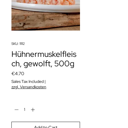
SKU: 11112
Hühnermuskelfleis
ch, gewolft, 500g
Price
€4.70
Sales Tax Included
|
zzgl. Versandkosten
Quantity
*
Add to Cart