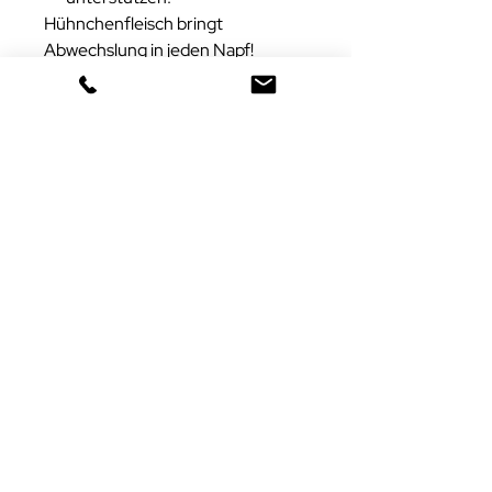
Hühnchenfleisch bringt
Abwechslung in jeden Napf!
ANALYTISCHE BESTANDTEILE
Wir produzieren unsere Produkte
selbst aus natürlichen Rohstoffen.
Beachten Sie daher, dass die
Analysen natürlichen
Schwankungen unterliegen.
Rohprotein
22.9 %
Rohfett
2.2 %
Rohfaser
0.1 %
Rohasche
1.4 %
Feuchte
74.4 %